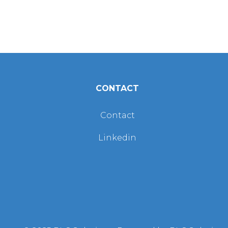
ebben betekenissen zoals hieronder gedefinieerd.
oud of meervoud worden gebruikt.
CONTACT
Contact
Linkedin
maakt om toegang te krijgen tot onze Dienst of
 "Onze" in deze overeenkomst) verwijst naar RLC
 Duitsland.