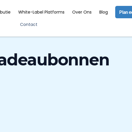
ibutie
White-Label Platforms
Over Ons
Blog
Plan 
Contact
Cadeaubonnen