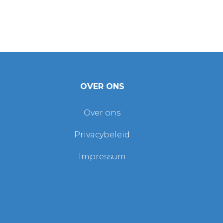
Interpretatie en definities
Interpretatie
Woorden waarvan de eerste letter een hoofdletter is, h
De volgende definities gelden ongeacht of ze in enkelv
OVER ONS
Definities
Over ons
Voor de doeleinden van dit privacybeleid:
Privacybeleid
Account betekent een uniek account dat voor u is aange
Impressum
delen daarvan.
Bedrijf (verwezen naar als "het Bedrijf", "Wij", "Ons" of
Solutions GmbH, Schönhauser Allee 141 B, 10437 Berlijn,