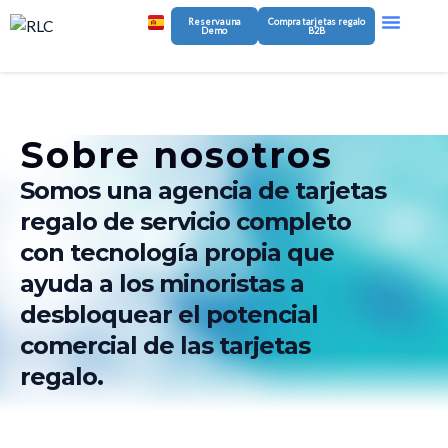
Ir
Menu
Reserva una
Compra tarjetas regalo
Gestión De Pr
Plataforma De Marca Blanca
Sobre Nosotr
Demo
B2B
al
contenido
Sobre nosotros
Somos una agencia de tarjetas
regalo de servicio completo
con tecnología propia que
ayuda a los minoristas a
desbloquear el potencial
comercial de las tarjetas
regalo.