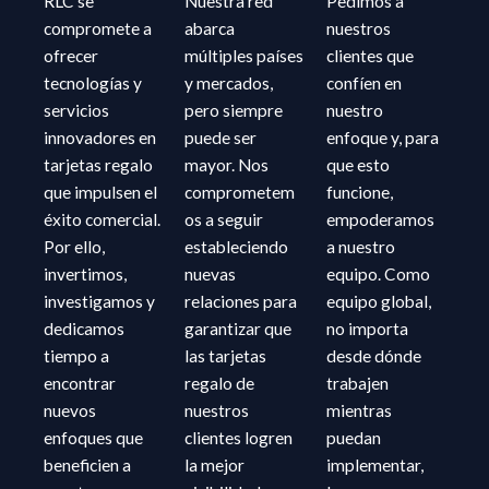
RLC se
Nuestra red
Pedimos a
compromete a
abarca
nuestros
ofrecer
múltiples países
clientes que
tecnologías y
y mercados,
confíen en
servicios
pero siempre
nuestro
innovadores en
puede ser
enfoque y, para
tarjetas regalo
mayor. Nos
que esto
que impulsen el
comprometem
funcione,
éxito comercial.
os a seguir
empoderamos
Por ello,
estableciendo
a nuestro
invertimos,
nuevas
equipo. Como
investigamos y
relaciones para
equipo global,
dedicamos
garantizar que
no importa
tiempo a
las tarjetas
desde dónde
encontrar
regalo de
trabajen
nuevos
nuestros
mientras
enfoques que
clientes logren
puedan
beneficien a
la mejor
implementar,